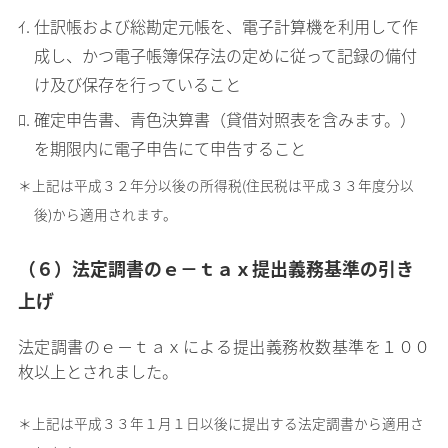
ｲ. 仕訳帳および総勘定元帳を、電子計算機を利用して作
成し、かつ電子帳簿保存法の定めに従って記録の備付
け及び保存を行っていること
ﾛ. 確定申告書、青色決算書（貸借対照表を含みます。）
を期限内に電子申告にて申告すること
＊上記は平成３２年分以後の所得税(住民税は平成３３年度分以
後)から適用されます。
（６）法定調書のｅ－ｔａｘ提出義務基準の引き
上げ
法定調書のｅ－ｔａｘによる提出義務枚数基準を１００
枚以上とされました。
＊上記は平成３３年１月１日以後に提出する法定調書から適用さ