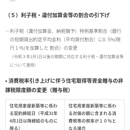
（５）利子税・還付加算金等の割合の引下げ
…利子税（還付加算金、納税猶予）特例基準割合（銀行
の短期貸出約定平均金利（平均貸付割合）に0. 5%(現
行１％)を加算した 割合）の変更
（令和３年1月1日以後の期間に対応する利子税・還付加算金等
について適用）
• 消費税率引き上げに伴う住宅取得等資金贈与の非
課税限度額の変更（贈与税）
住宅用家屋新築等に係わ
住宅用家屋新築等に係わ
る契約締結日（平成31年
る対価の額に含まれる消
4月1日以降締結のものに
費税等の税率が１０％と
限る）
なる場合